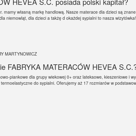
 HEVEA S.C. posiada polski kapitał?
8 r. mamy własną markę handlową. Nasze materace dla dzieci są znane w
a niemowląt, dla dzieci a takżę d okażdej sypialni to nasza wizytówka!
RY MARTYNOWICZ
 firmie FABRYKA MATERACÓW HEVEA S.C.
owo-piankowe dla grupy wiekowej 0+ oraz lateksowe, kieszeniowe i wy
e termoelastyczne do sypialni. Oferujemy aż 17 rozmiarów w podstawo