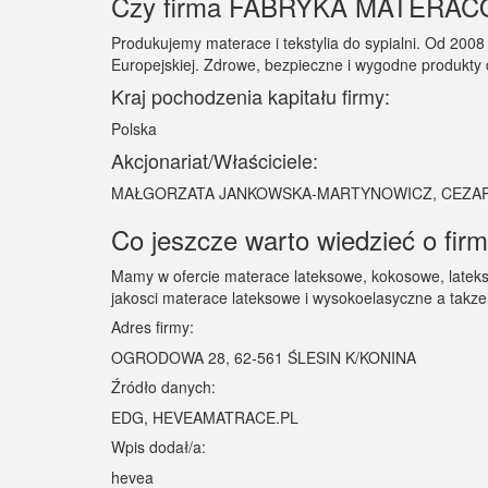
Czy firma FABRYKA MATERACÓW
Produkujemy materace i tekstylia do sypialni. Od 200
Europejskiej. Zdrowe, bezpieczne i wygodne produkty dl
Kraj pochodzenia kapitału firmy:
Polska
Akcjonariat/Właściciele:
MAŁGORZATA JANKOWSKA-MARTYNOWICZ, CEZA
Co jeszcze warto wiedzieć o
Mamy w ofercie materace lateksowe, kokosowe, lateks
jakosci materace lateksowe i wysokoelasyczne a takz
Adres firmy:
OGRODOWA 28, 62-561 ŚLESIN K/KONINA
Źródło danych:
EDG, HEVEAMATRACE.PL
Wpis dodał/a:
hevea