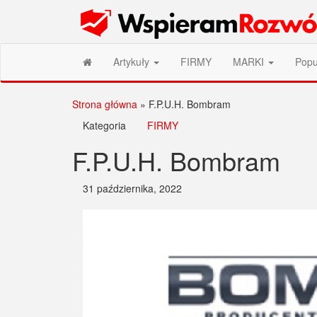
Przejdź
Wspieram Rozwój PL
do
treści
Artykuły
FIRMY
MARKI
Popu
Strona główna
»
F.P.U.H. Bombram
Kategoria
FIRMY
F.P.U.H. Bombram
31 października, 2022