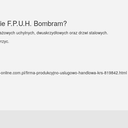
mie F.P.U.H. Bombram?
arażowych uchylnych, dwuskrzydłowych oraz drzwi stalowych.
rzyc.
rs-online.com.pl/firma-produkcyjno-uslugowo-handlowa-krs-819842.html