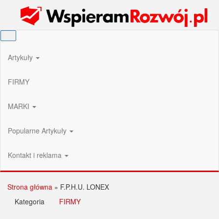
Przejdź
Wspieram Rozwój PL
do
treści
Artykuły
FIRMY
MARKI
Popularne Artykuły
Kontakt i reklama
Strona główna
»
F.P.H.U. LONEX
Kategoria
FIRMY