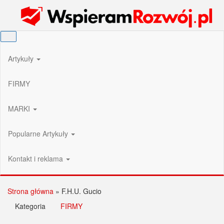
Przejdź
Wspieram Rozwój PL
do
treści
Artykuły
FIRMY
MARKI
Popularne Artykuły
Kontakt i reklama
Strona główna
»
F.H.U. Gucio
Kategoria
FIRMY