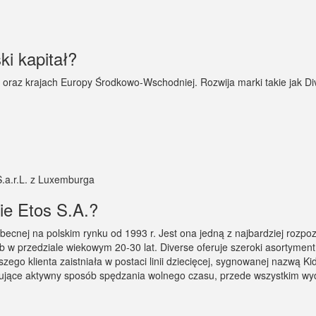
ki kapitał?
oraz krajach Europy Środkowo-Wschodniej. Rozwija marki takie jak Di
S.a.r.L. z Luxemburga
ie Etos S.A.?
obecnej na polskim rynku od 1993 r. Jest ona jedną z najbardziej rozpo
 w przedziale wiekowym 20-30 lat. Diverse oferuje szeroki asortyment
odszego klienta zaistniała w postaci linii dziecięcej, sygnowanej nazw
ujące aktywny sposób spędzania wolnego czasu, przede wszystkim wyd