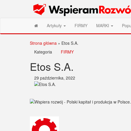
Przejdź
Wspieram Rozwój PL
do
treści
Artykuły
FIRMY
MARKI
Popu
Strona główna
»
Etos S.A.
Kategoria
FIRMY
Etos S.A.
29 października, 2022