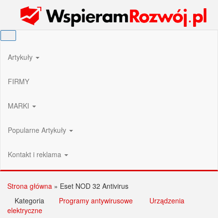
Przejdź
Wspieram Rozwój PL
do
treści
Artykuły
FIRMY
MARKI
Popularne Artykuły
Kontakt i reklama
Strona główna
»
Eset NOD 32 Antivirus
Kategoria
Programy antywirusowe
Urządzenia
elektryczne