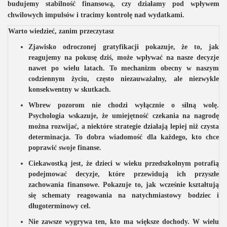
budujemy stabilność finansową, czy działamy pod wpływem
chwilowych impulsów i tracimy kontrolę nad wydatkami.
Warto wiedzieć, zanim przeczytasz
Zjawisko odroczonej gratyfikacji pokazuje, że to, jak
reagujemy na pokusę dziś, może wpływać na nasze decyzje
nawet po wielu latach. To mechanizm obecny w naszym
codziennym życiu, często niezauważalny, ale niezwykle
konsekwentny w skutkach.
Wbrew pozorom nie chodzi wyłącznie o silną wolę.
Psychologia wskazuje, że umiejętność czekania na nagrodę
można rozwijać, a niektóre strategie działają lepiej niż czysta
determinacja. To dobra wiadomość dla każdego, kto chce
poprawić swoje finanse.
Ciekawostką jest, że dzieci w wieku przedszkolnym potrafią
podejmować decyzje, które przewidują ich przyszłe
zachowania finansowe. Pokazuje to, jak wcześnie kształtują
się schematy reagowania na natychmiastowy bodziec i
długoterminowy cel.
Nie zawsze wygrywa ten, kto ma większe dochody. W wielu