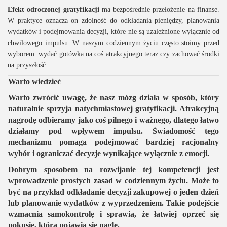
Efekt odroczonej gratyfikacji
ma bezpośrednie przełożenie na finanse.
W praktyce oznacza on zdolność do odkładania pieniędzy, planowania
wydatków i podejmowania decyzji, które nie są uzależnione wyłącznie od
chwilowego impulsu. W naszym codziennym życiu często stoimy przed
wyborem: wydać gotówka na coś atrakcyjnego teraz czy zachować środki
na przyszłość.
Warto wiedzieć
Warto zwrócić uwagę, że nasz mózg działa w sposób, który
naturalnie sprzyja natychmiastowej gratyfikacji. Atrakcyjną
nagrodę odbieramy jako coś pilnego i ważnego, dlatego łatwo
działamy pod wpływem impulsu. Świadomość tego
mechanizmu pomaga podejmować bardziej racjonalny
wybór i ograniczać decyzje wynikające wyłącznie z emocji.
Dobrym sposobem na rozwijanie tej kompetencji jest
wprowadzenie prostych zasad w codziennym życiu. Może to
być na przykład odkładanie decyzji zakupowej o jeden dzień
lub planowanie wydatków z wyprzedzeniem. Takie podejście
wzmacnia samokontrolę i sprawia, że łatwiej oprzeć się
pokusie, która pojawia się nagle.