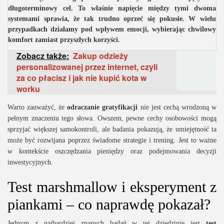
długoterminowy cel. To właśnie napięcie między tymi dwoma
systemami sprawia, że tak trudno oprzeć się pokusie. W wielu
przypadkach działamy pod wpływem emocji, wybierając chwilowy
komfort zamiast przyszłych korzyści.
Zobacz także:
Zakup odzieży
personalizowanej przez internet, czyli
za co płacisz i jak nie kupić kota w
worku
Warto zauważyć, że
odraczanie gratyfikacji
nie jest cechą wrodzoną w
pełnym znaczeniu tego słowa. Owszem, pewne cechy osobowości mogą
sprzyjać większej samokontroli, ale badania pokazują, że umiejętność ta
może być rozwijana poprzez świadome strategie i trening. Jest to ważne
w kontekście oszczędzania pieniędzy oraz podejmowania decyzji
inwestycyjnych.
Test marshmallow i eksperyment z
piankami – co naprawdę pokazał?
Jednym z najbardziej znanych badań w tej dziedzinie jest
test