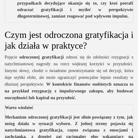
przypadkach decydujące okazuje się to, czy ktoś potrafi
odraczać gratyfikacji i myśleć w perspektywie
długoterminowej, zamiast reagować pod wpływem impulsu.
Czym jest odroczona gratyfikacja i
jak działa w praktyce?
Pojęcie
odroczonej gratyfikacji
odnosi się do zdolności rezygnacji z
natychmiastowej nagrody na rzecz większej korzyści w przyszłości.
Innymi słowy, chodzi o świadome powstrzymanie się od decyzji, która
daje szybki efekt, ale może ograniczyć potencjalne lepsze rezultaty w
dłuższej perspektywie.
W kontekście finansów osobistych oznacza to
na przykład rezygnację z impulsywnego zakupu, aby budować
oszczędności lub kapitał na przyszłość.
Warto wiedzieć
Mechanizm odroczonej gratyfikacji jest silnie powiązany z tym, jak
mózg działa w sytuacji wyboru. Z jednej strony pojawia się
natychmiastowa gratyfikacja, często związana z emocjami i
zachcianką, z drugiej zaś racjonalny głos wskazujący na