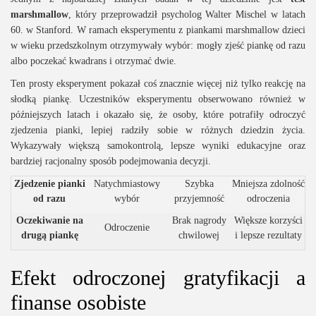
marshmallow
, który przeprowadził psycholog Walter Mischel w latach
60. w Stanford. W ramach eksperymentu z piankami marshmallow dzieci
w wieku przedszkolnym otrzymywały wybór: mogły zjeść piankę od razu
albo poczekać kwadrans i otrzymać dwie.
Ten prosty eksperyment pokazał coś znacznie więcej niż tylko reakcję na
słodką piankę. Uczestników eksperymentu obserwowano również w
późniejszych latach i okazało się, że osoby, które potrafiły odroczyć
zjedzenia pianki, lepiej radziły sobie w różnych dziedzin życia.
Wykazywały większą samokontrolą, lepsze wyniki edukacyjne oraz
bardziej racjonalny sposób podejmowania decyzji.
Zjedzenie pianki
Natychmiastowy
Szybka
Mniejsza zdolność
od razu
wybór
przyjemność
odroczenia
Oczekiwanie na
Brak nagrody
Większe korzyści
Odroczenie
drugą piankę
chwilowej
i lepsze rezultaty
Efekt odroczonej gratyfikacji a
finanse osobiste