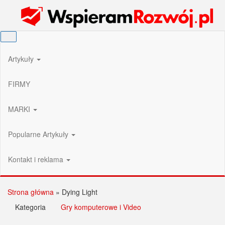
Przejdź
Wspieram Rozwój PL
do
treści
Artykuły
FIRMY
MARKI
Popularne Artykuły
Kontakt i reklama
Strona główna
»
Dying Light
Kategoria
Gry komputerowe i Video