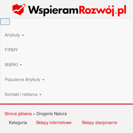
Przejdź
Wspieram Rozwój PL
do
treści
Artykuły
FIRMY
MARKI
Popularne Artykuły
Kontakt i reklama
Strona główna
»
Drogerie Natura
Kategoria
Sklepy internetowe
Sklepy stacjonarne