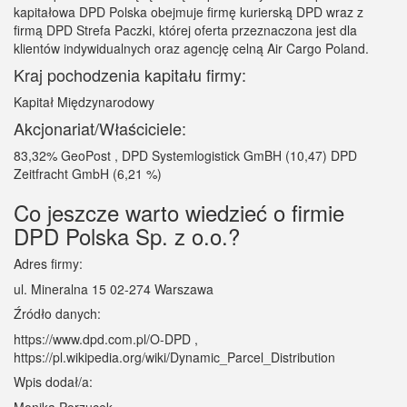
kapitałowa DPD Polska obejmuje firmę kurierską DPD wraz z
firmą DPD Strefa Paczki, której oferta przeznaczona jest dla
klientów indywidualnych oraz agencję celną Air Cargo Poland.
Kraj pochodzenia kapitału firmy:
Kapitał Międzynarodowy
Akcjonariat/Właściciele:
83,32% GeoPost , DPD Systemlogistick GmBH (10,47) DPD
Zeitfracht GmbH (6,21 %)
Co jeszcze warto wiedzieć o firmie
DPD Polska Sp. z o.o.?
Adres firmy:
ul. Mineralna 15 02-274 Warszawa
Źródło danych:
https://www.dpd.com.pl/O-DPD ,
https://pl.wikipedia.org/wiki/Dynamic_Parcel_Distribution
Wpis dodał/a:
Monika Porzucek