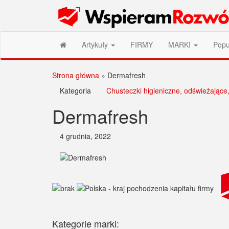
Przejdź
Wspieram Rozwój PL
do
treści
Artykuły
FIRMY
MARKI
Popu
Strona główna
»
Dermafresh
Kategoria
Chusteczki higieniczne, odświeżające
Dermafresh
4 grudnia, 2022
Kategorie marki: