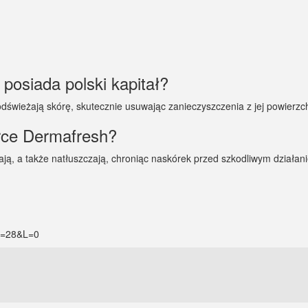
posiada polski kapitał?
odświeżają skórę, skutecznie usuwając zanieczyszczenia z jej powierzch
rce Dermafresh?
ają, a także natłuszczają, chroniąc naskórek przed szkodliwym działa
id=28&L=0