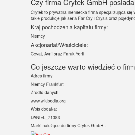
Czy firma Crytek GmbH posiada p
Crytek to prywatna niemiecka firma specjalizująca się
takie produkcje jak seria Far Cry i Crysis oraz pojedy
Kraj pochodzenia kapitału firmy:
Niemcy
Akcjonariat/Właściciele:
Cevat, Avni oraz Faruk Yerli
Co jeszcze warto wiedzieć o fi
Adres firmy:
Niemcy Frankfurt
Źródło danych:
www.wikipedia.org
Wpis dodał/a:
DANIEL_71383
Marki należące do firmy Crytek GmbH :