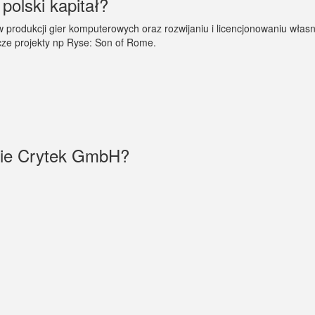
olski kapitał?
 w produkcji gier komputerowych oraz rozwijaniu i licencjonowaniu włas
ncze projekty np Ryse: Son of Rome.
rmie Crytek GmbH?