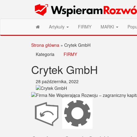
Przejdź
Wspieram Rozwój PL
do
treści
Artykuły
FIRMY
MARKI
Popu
Strona główna
»
Crytek GmbH
Kategoria
FIRMY
Crytek GmbH
28 października, 2022