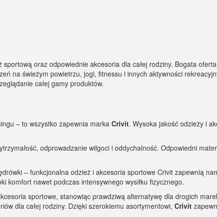
sportową oraz odpowiednie akcesoria dla całej rodziny. Bogata oferta 
czeń na świeżym powietrzu, jogi, fitnessu i innych aktywności rekreacy
przeglądanie całej gamy produktów.
ningu – to wszystko zapewnia marka
Crivit
. Wysoka jakość odzieży i a
wytrzymałość, odprowadzanie wilgoci i oddychalność. Odpowiedni mater
 wędrówki – funkcjonalna odzież i akcesoria sportowe Crivit zapewnią
ki komfort nawet podczas intensywnego wysiłku fizycznego.
kcesoria sportowe, stanowiąc prawdziwą alternatywę dla drogich marek
oriów dla całej rodziny. Dzięki szerokiemu asortymentowi,
Crivit
zapewni