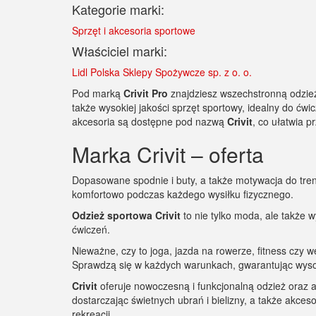
Kategorie marki:
Sprzęt i akcesoria sportowe
Właściciel marki:
Lidl Polska Sklepy Spożywcze sp. z o. o.
Pod marką
Crivit
Pro
znajdziesz wszechstronną odzież 
także wysokiej jakości sprzęt sportowy, idealny do ćwi
akcesoria są dostępne pod nazwą
Crivit
, co ułatwia 
Marka Crivit – oferta
Dopasowane spodnie i buty, a także motywacja do tre
komfortowo podczas każdego wysiłku fizycznego.
Odzież sportowa Crivit
to nie tylko moda, ale także 
ćwiczeń.
Nieważne, czy to joga, jazda na rowerze, fitness czy
Sprawdzą się w każdych warunkach, gwarantując wyso
Crivit
oferuje nowoczesną i funkcjonalną odzież oraz a
dostarczając świetnych ubrań i bielizny, a także akces
rekreacji.