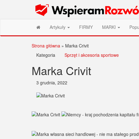
Przejdź
Wspieram Rozwój PL
do
treści
Artykuły
FIRMY
MARKI
Popu
Strona główna
»
Marka Crivit
Kategoria
Sprzęt i akcesoria sportowe
Marka Crivit
3 grudnia, 2022