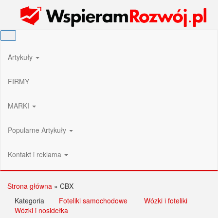
Przejdź
Wspieram Rozwój PL
do
treści
Artykuły
FIRMY
MARKI
Popularne Artykuły
Kontakt i reklama
Strona główna
»
CBX
Kategoria
Foteliki samochodowe
Wózki i foteliki
Wózki i nosidełka