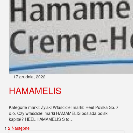
17 grudnia, 2022
HAMAMELIS
Kategorie marki: Żylaki Właściciel marki: Heel Polska Sp. z
o.o. Czy właściciel marki HAMAMELIS posiada polski
kapitał? HEEL-HAMAMELIS S to…
Stronicowanie
1
2
Następne
wpisów
Szukaj marki, kategorii lub artykułu
Szukaj: