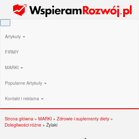
Przejdź
Wspieram Rozwój PL
do
treści
Artykuły
FIRMY
MARKI
Popularne Artykuły
Kontakt i reklama
Strona główna
»
MARKI
»
Zdrowie i suplementy diety
»
Dolegliwości różne
»
Żylaki