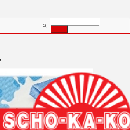
Szukaj:
y