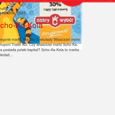
6 kwietnia, 2023
cho-Ka-Kola
tegorie marki: Bakalie Czekolady Właściciel marki:
nuport Trade AG. Czy właściciel marki Scho-Ka-
la posiada polski kapitał? Scho-Ka-Kola to marka
ekolad…