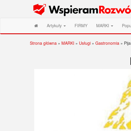
Przejdź
Wspieram Rozwój PL
do
treści
Artykuły
FIRMY
MARKI
Popu
Strona główna
»
MARKI
»
Usługi
»
Gastronomia
»
Pij