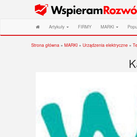
Przejdź
Wspieram Rozwój PL
do
treści
Artykuły
FIRMY
MARKI
Popu
Strona główna
»
MARKI
»
Urządzenia elektryczne
»
Te
K