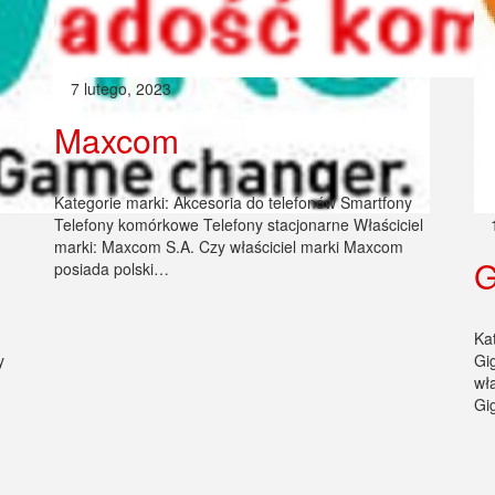
7 lutego, 2023
Maxcom
Kategorie marki: Akcesoria do telefonów Smartfony
Telefony komórkowe Telefony stacjonarne Właściciel
marki: Maxcom S.A. Czy właściciel marki Maxcom
G
posiada polski…
Ka
y
Gi
wła
Gi