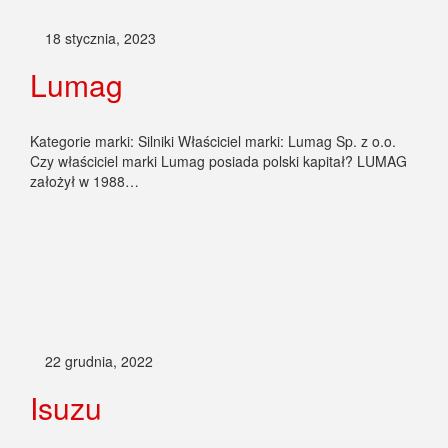
18 stycznia, 2023
Lumag
Kategorie marki: Silniki Właściciel marki: Lumag Sp. z o.o.
Czy właściciel marki Lumag posiada polski kapitał? LUMAG
założył w 1988…
22 grudnia, 2022
Isuzu
Kategorie marki: Autobusy i trolejbusy Części i elementy
Samochody ciężarowe i dostawcze Silniki Właściciel marki:
Isuzu Motors Ltd. Czy właściciel…
15 grudnia, 2022