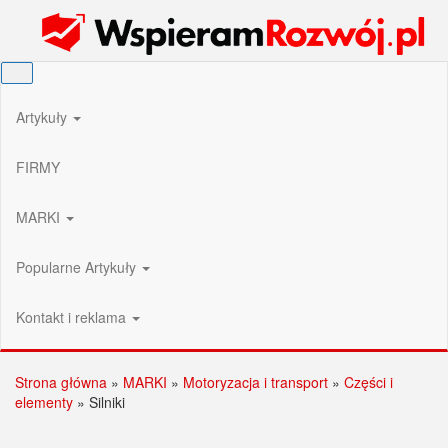
Przejdź
Wspieram Rozwój PL
do
treści
Artykuły
FIRMY
MARKI
Popularne Artykuły
Kontakt i reklama
Strona główna
»
MARKI
»
Motoryzacja i transport
»
Części i
elementy
»
Silniki