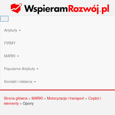
Przejdź
Wspieram Rozwój PL
do
treści
Artykuły
FIRMY
MARKI
Popularne Artykuły
Kontakt i reklama
Strona główna
»
MARKI
»
Motoryzacja i transport
»
Części i
elementy
»
Opony