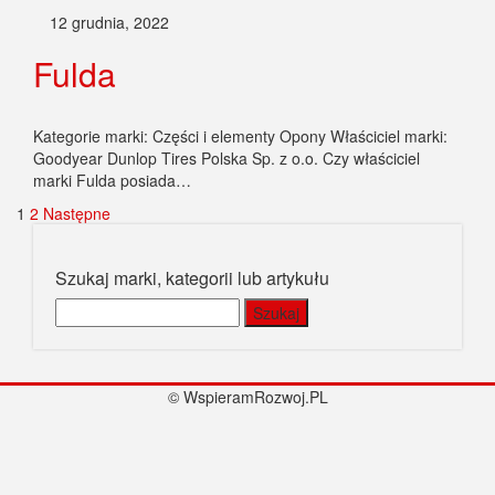
Goodyear Dunlop Tires Polska Sp. z o.o. Czy właściciel
marki Fulda posiada…
Stronicowanie
1
2
Następne
wpisów
Szukaj marki, kategorii lub artykułu
Szukaj:
© WspieramRozwoj.PL