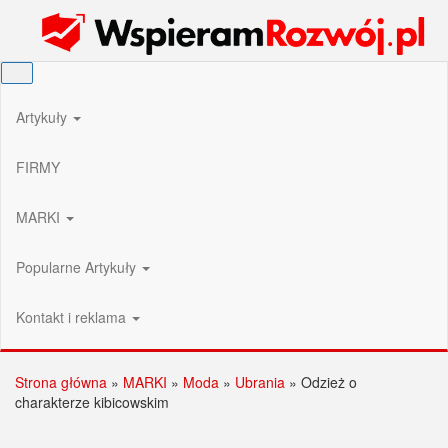
Przejdź
Wspieram Rozwój PL
do
treści
Artykuły
FIRMY
MARKI
Popularne Artykuły
Kontakt i reklama
Strona główna
»
MARKI
»
Moda
»
Ubrania
»
Odzież o
charakterze kibicowskim