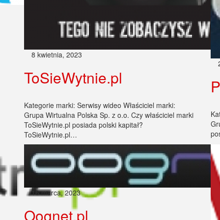
8 kwietnia, 2023
ToSieWytnie.pl
P
Kategorie marki: Serwisy wideo Właściciel marki:
Ka
Grupa Wirtualna Polska Sp. z o.o. Czy właściciel marki
Gr
ToSieWytnie.pl posiada polski kapitał?
po
ToSieWytnie.pl…
16 marca, 2023
Oognet.pl