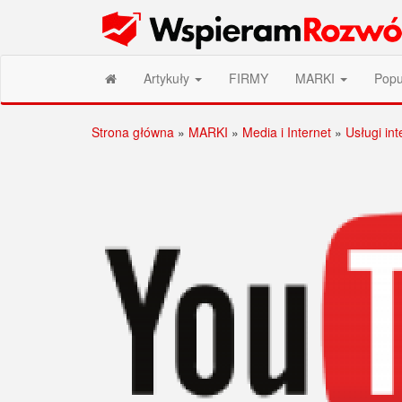
Przejdź
Wspieram Rozwój PL
do
treści
Artykuły
FIRMY
MARKI
Popu
Strona główna
»
MARKI
»
Media i Internet
»
Usługi in
Stronicowanie
wpisów