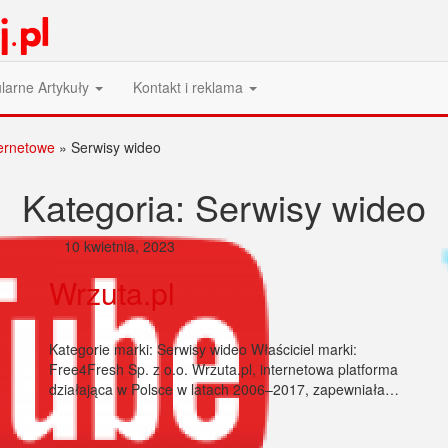
larne Artykuły
Kontakt i reklama
ternetowe
»
Serwisy wideo
Kategoria:
Serwisy wideo
10 kwietnia, 2023
Wrzuta.pl
Kategorie marki: Serwisy wideo Właściciel marki:
Free4Fresh Sp. z o.o. Wrzuta.pl, internetowa platforma
działająca w Polsce w latach 2006–2017, zapewniała…