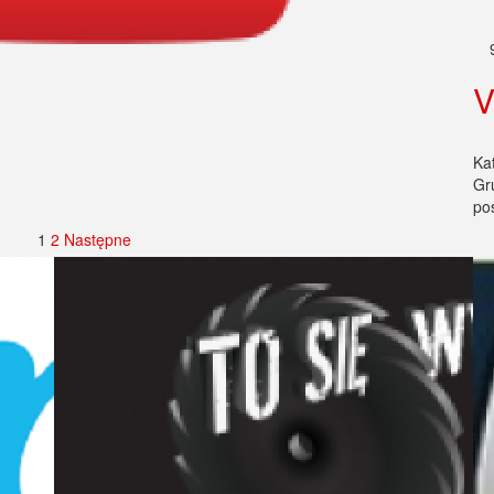
V
Ka
Gr
po
1
2
Następne