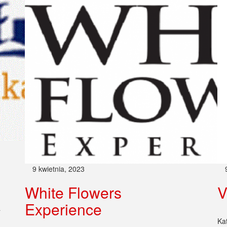
9 kwietnia, 2023
White Flowers
V
Experience
a
Ka