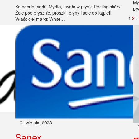
My
Kategorie marki: Mydła, mydła w płynie Peeling skóry
pry
Żele pod prysznic, proszki, płyny i sole do kąpieli
1
2
Właściciel marki: White…
6 kwietnia, 2023
Sanex