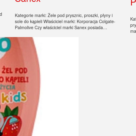
P
od
Kategorie marki: Żele pod prysznic, proszki, płyny i
Ka
sole do kąpieli Właściciel marki: Korporacja Colgate-
pry
Palmolive Czy właściciel marki Sanex posiada…
ma