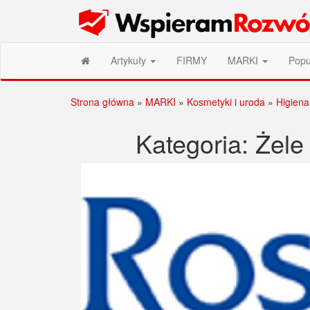
Przejdź
Wspieram Rozwój PL
do
treści
Artykuły
FIRMY
MARKI
Popu
Strona główna
»
MARKI
»
Kosmetyki i uroda
»
Higiena
Kategoria:
Żele 
Stronicowanie
wpisów