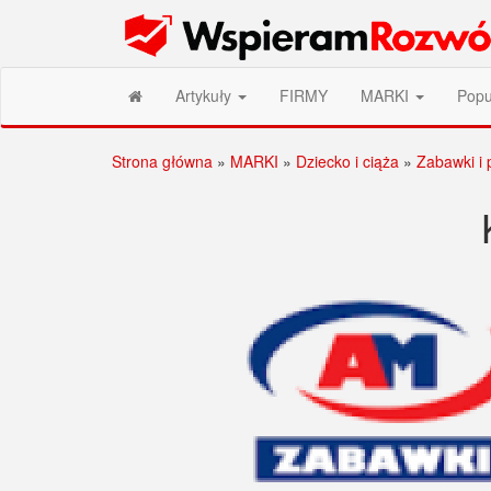
Przejdź
Wspieram Rozwój PL
do
treści
Artykuły
FIRMY
MARKI
Popu
Strona główna
»
MARKI
»
Dziecko i ciąża
»
Zabawki i 
Stronicowanie
wpisów