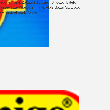
egorie marki: Zabawki dla dzieci Smoczki, butelki i
dgrzewacze Właściciel marki: Albis Mazur Sp. z o.o.
y właściciel marki Akuku…
zednie
1
…
14
15