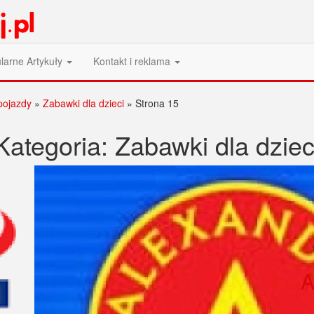
larne Artykuły
Kontakt i reklama
pojazdy
»
Zabawki dla dzieci
»
Strona 15
Kategoria:
Zabawki dla dziec
A