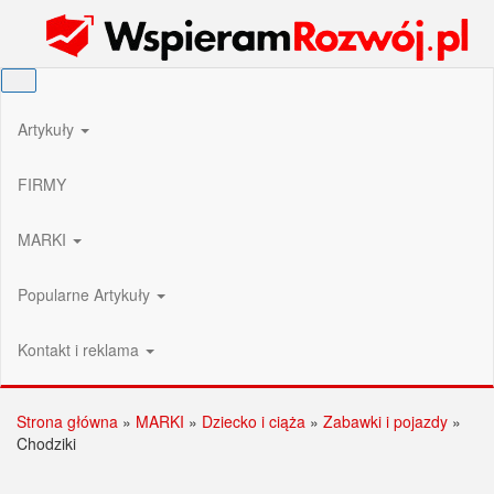
Przejdź
Wspieram Rozwój PL
do
treści
Artykuły
FIRMY
MARKI
Popularne Artykuły
Kontakt i reklama
Strona główna
»
MARKI
»
Dziecko i ciąża
»
Zabawki i pojazdy
»
Chodziki