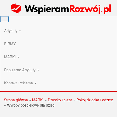
Przejdź
Wspieram Rozwój PL
do
treści
Artykuły
FIRMY
MARKI
Popularne Artykuły
Kontakt i reklama
Strona główna
»
MARKI
»
Dziecko i ciąża
»
Pokój dziecka i odzież
»
Wyroby pościelowe dla dzieci