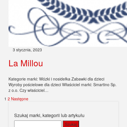
3 stycznia, 2023
La Millou
Kategorie marki: Wózki i nosidełka Zabawki dla dzieci
Wyroby pościelowe dla dzieci Właściciel marki: Smartino Sp.
z o.o. Czy właściciel…
Stronicowanie
1
2
Następne
wpisów
Szukaj marki, kategorii lub artykułu
Szukaj: