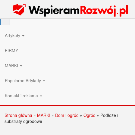
Przejdź
Wspieram Rozwój PL
do
treści
Artykuły
FIRMY
MARKI
Popularne Artykuły
Kontakt i reklama
Strona główna
»
MARKI
»
Dom i ogród
»
Ogród
»
Podłoże i
substraty ogrodowe