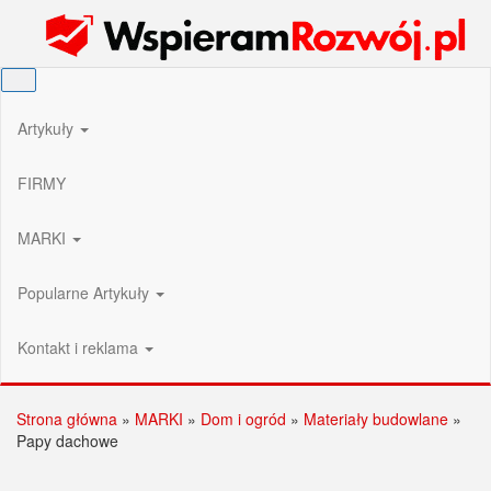
Przejdź
Wspieram Rozwój PL
do
treści
Artykuły
FIRMY
MARKI
Popularne Artykuły
Kontakt i reklama
Strona główna
»
MARKI
»
Dom i ogród
»
Materiały budowlane
»
Papy dachowe