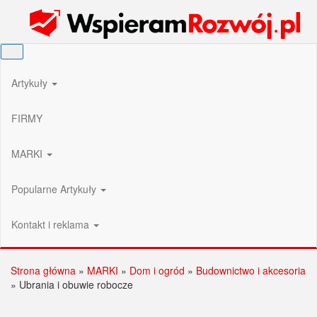
Przejdź
Wspieram Rozwój PL
do
treści
Artykuły
FIRMY
MARKI
Popularne Artykuły
Kontakt i reklama
Strona główna
»
MARKI
»
Dom i ogród
»
Budownictwo i akcesoria
»
Ubrania i obuwie robocze