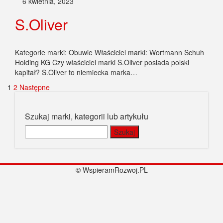
6 kwietnia, 2023
S.Oliver
Kategorie marki: Obuwie Właściciel marki: Wortmann Schuh
Holding KG Czy właściciel marki S.Oliver posiada polski
kapitał? S.Oliver to niemiecka marka…
Stronicowanie
1
2
Następne
wpisów
Szukaj marki, kategorii lub artykułu
Szukaj:
© WspieramRozwoj.PL