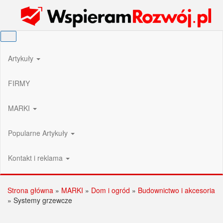
Przejdź
Wspieram Rozwój PL
do
treści
Artykuły
FIRMY
MARKI
Popularne Artykuły
Kontakt i reklama
Strona główna
»
MARKI
»
Dom i ogród
»
Budownictwo i akcesoria
»
Systemy grzewcze