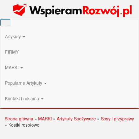
Przejdź
Wspieram Rozwój PL
do
treści
Artykuły
FIRMY
MARKI
Popularne Artykuły
Kontakt i reklama
Strona główna
»
MARKI
»
Artykuły Spożywcze
»
Sosy i przyprawy
»
Kostki rosołowe