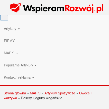
Przejdź
Wspieram Rozwój PL
do
treści
Artykuły
FIRMY
MARKI
Popularne Artykuły
Kontakt i reklama
Strona główna
»
MARKI
»
Artykuły Spożywcze
»
Owoce i
warzywa
»
Desery i jogurty wegańskie