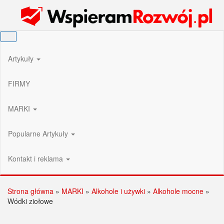
Przejdź
Wspieram Rozwój PL
do
treści
Artykuły
FIRMY
MARKI
Popularne Artykuły
Kontakt i reklama
Strona główna
»
MARKI
»
Alkohole i używki
»
Alkohole mocne
»
Wódki ziołowe