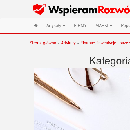
Przejdź
Wspieram Rozwój PL
do
treści
Artykuły
FIRMY
MARKI
Popu
Strona główna
»
Artykuły
»
Finanse, inwestycje i oszc
Kategori
Stronicowanie
wpisów