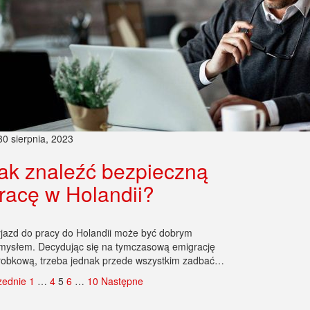
30 sierpnia, 2023
ak znaleźć bezpieczną
racę w Holandii?
jazd do pracy do Holandii może być dobrym
mysłem. Decydując się na tymczasową emigrację
robkową, trzeba jednak przede wszystkim zadbać…
zednie
1
…
4
5
6
…
10
Następne