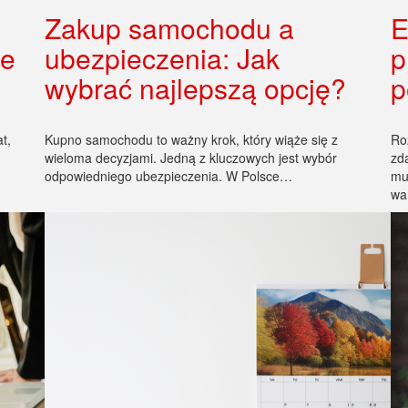
Zakup samochodu a
E
ze
ubezpieczenia: Jak
p
wybrać najlepszą opcję?
p
t,
Kupno samochodu to ważny krok, który wiąże się z
Ro
wieloma decyzjami. Jedną z kluczowych jest wybór
zd
odpowiedniego ubezpieczenia. W Polsce…
mu
wa