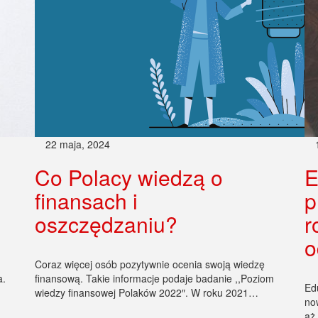
22 maja, 2024
Co Polacy wiedzą o
E
finansach i
p
oszczędzaniu?
r
o
Coraz więcej osób pozytywnie ocenia swoją wiedzę
a.
finansową. Takie informacje podaje badanie ,,Poziom
Ed
wiedzy finansowej Polaków 2022″. W roku 2021…
no
aż