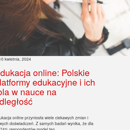
10 kwietnia, 2024
dukacja online: Polskie
latformy edukacyjne i ich
ola w nauce na
dległość
ukacja online przyniosła wiele ciekawych zmian i
wych doświadczeń. Z samych badań wynika, że dla
 74% respondentów model ten…