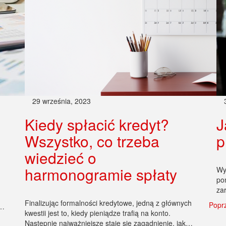
29 września, 2023
Kiedy spłacić kredyt?
J
Wszystko, co trzeba
p
wiedzieć o
harmonogramie spłaty
Wy
po
za
Finalizując formalności kredytowe, jedną z głównych
Popr
i…
kwestii jest to, kiedy pieniądze trafią na konto.
Następnie najważniejsze staje się zagadnienie, jak…