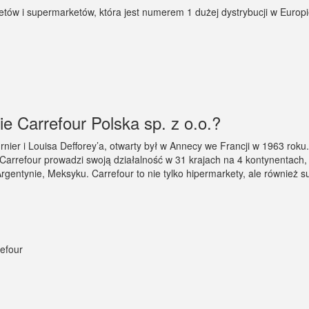
ketów i supermarketów, która jest numerem 1 dużej dystrybucji w Europ
ie Carrefour Polska sp. z o.o.?
nier i Louisa Defforey’a, otwarty był w Annecy we Francji w 1963 rok
rrefour prowadzi swoją działalność w 31 krajach na 4 kontynentach, m.i
, Argentynie, Meksyku. Carrefour to nie tylko hipermarkety, ale również
refour