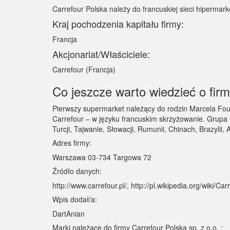
Carrefour Polska należy do francuskiej sieci hipermar
Kraj pochodzenia kapitału firmy:
Francja
Akcjonariat/Właściciele:
Carrefour (Francja)
Co jeszcze warto wiedzieć o firm
Pierwszy supermarket należący do rodzin Marcela Four
Carrefour – w języku francuskim skrzyżowanie. Grupa Ca
Turcji, Tajwanie, Słowacji, Rumunii, Chinach, Brazylii
Adres firmy:
Warszawa 03-734 Targowa 72
Źródło danych:
http://www.carrefour.pl/, http://pl.wikipedia.org/wiki/Car
Wpis dodał/a:
DartAnian
Marki należące do firmy Carrefour Polska sp. z o.o. :