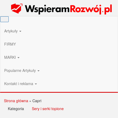
Przejdź
Wspieram Rozwój PL
do
treści
Artykuły
FIRMY
MARKI
Popularne Artykuły
Kontakt i reklama
Strona główna
»
Capri
Kategoria
Sery i serki topione