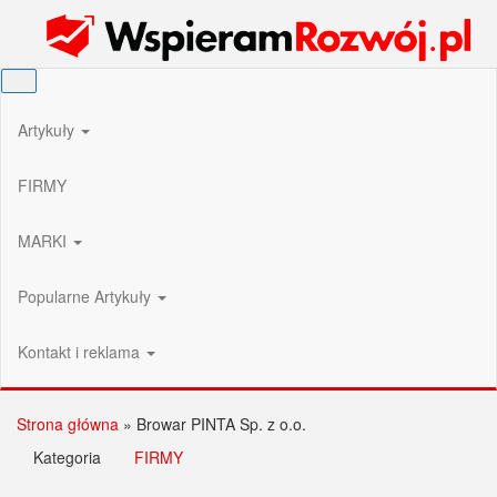
Przejdź
Wspieram Rozwój PL
do
treści
Artykuły
FIRMY
MARKI
Popularne Artykuły
Kontakt i reklama
Strona główna
»
Browar PINTA Sp. z o.o.
Kategoria
FIRMY