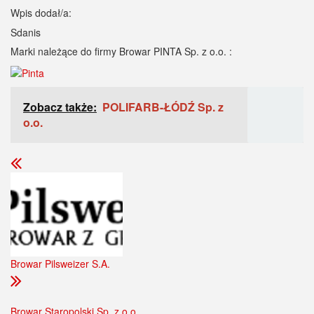
Wpis dodał/a:
Sdanis
Marki należące do firmy Browar PINTA Sp. z o.o. :
Zobacz także:
POLIFARB-ŁÓDŹ Sp. z
o.o.
Browar Pilsweizer S.A.
Browar Staropolski Sp. z o.o.