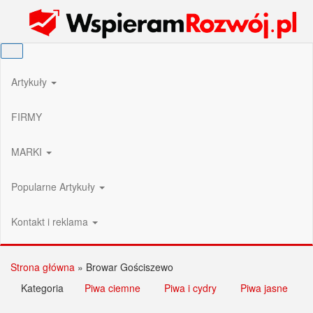
Przejdź
Wspieram Rozwój PL
do
treści
Artykuły
FIRMY
MARKI
Popularne Artykuły
Kontakt i reklama
Strona główna
»
Browar Gościszewo
Kategoria
Piwa ciemne
Piwa i cydry
Piwa jasne