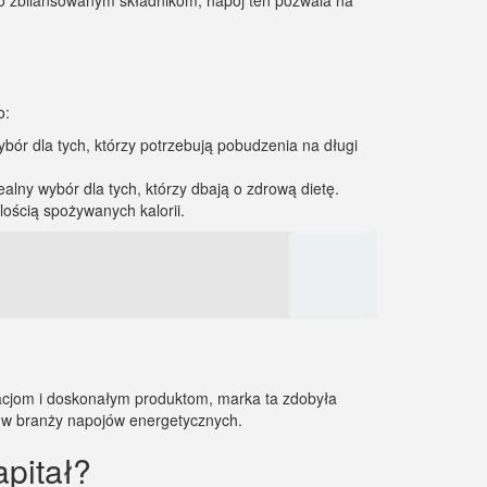
dnio zbilansowanym składnikom, napój ten pozwala na
o:
bór dla tych, którzy potrzebują pobudzenia na długi
alny wybór dla tych, którzy dbają o zdrową dietę.
lością spożywanych kalorii.
wacjom i doskonałym produktom, marka ta zdobyła
i w branży napojów energetycznych.
apitał?