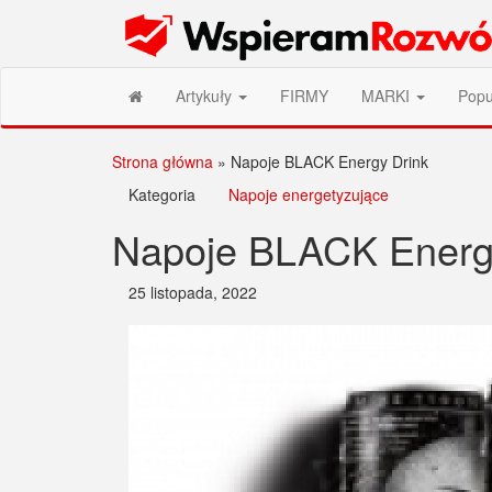
Przejdź
Wspieram Rozwój PL
do
treści
Artykuły
FIRMY
MARKI
Popu
Strona główna
»
Napoje BLACK Energy Drink
Kategoria
Napoje energetyzujące
Napoje BLACK Energ
25 listopada, 2022