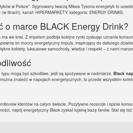
ków w Polsce*. Sygnowany twarzą Mikea Tysona energetyk to uosobieni
we (w litrach), kanał: HIPERMARKETY, kategoria: ENERGY DRINKS.
eć o marce BLACK Energy Drink?
a we krwi. Z impetem podbija kolejne rynki zyskując uznanie konsume
 zapewnia im mocny energetyczny impuls, inspirujący do dalszego dzi
iękne kobiety, luksusowe samochody, władza i respekt – z nami marzeni
odliwość
 typu mogą być szkodliwe, jeśli są spożywane w nadmiarze.
Black nap
 można znaleźć w napojach energetycznych, to przede wszystkim kofeina
 milionów klientów na całym świecie. Pozytywne recenzje i opinie konsu
ności, napój energetyczny Black zyskał lojalną bazę fanów. Stał się t