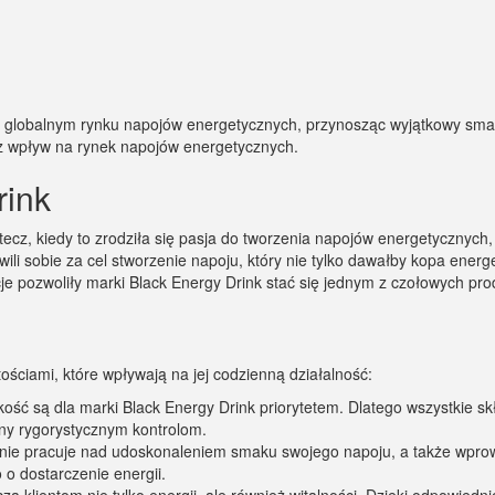
a globalnym rynku napojów energetycznych, przynosząc wyjątkowy smak
raz wpływ na rynek napojów energetycznych.
rink
tecz, kiedy to zrodziła się pasja do tworzenia napojów energetycznych,
ili sobie za cel stworzenie napoju, który nie tylko dawałby kopa ener
je pozwoliły marki Black Energy Drink stać się jednym z czołowych p
ościami, które wpływają na jej codzienną działalność:
kość są dla marki Black Energy Drink priorytetem. Dlatego wszystkie s
ny rygorystycznym kontrolom.
annie pracuje nad udoskonaleniem smaku swojego napoju, a także wpr
o o dostarczenie energii.