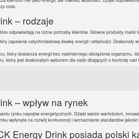
cza klientom nie tylko energii, ale również witalności. Dzięki odpowie
zy czas.
nk – rodzaje
tóre odpowiadają na różne potrzeby klientów. Główne produkty marki t
tóry zapewnia natychmiastową dawkę energii i witalności. Doskonały wy
kru, który dostarcza energii bez nadmiernego obciążenia organizmu. Ide
ru, który jest doskonałym wyborem dla osób dbających o kontrolę nad i
nk – wpływ na rynek
owaniu rynku napojów energetycznych. Dzięki swoim wartościom, inno
rynku wpłynęła na rozwój konkurencji i wzmacnianie standardów jakośc
CK Energy Drink posiada polski k