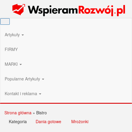
Przejdź
Wspieram Rozwój PL
do
treści
Artykuły
FIRMY
MARKI
Popularne Artykuły
Kontakt i reklama
Strona główna
»
Bistro
Kategoria
Dania gotowe
Mrożonki