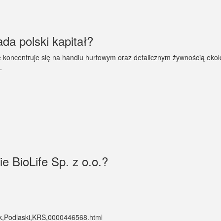
ada polski kapitał?
óre koncentruje się na handlu hurtowym oraz detalicznym żywnością eko
.
e BioLife Sp. z o.o.?
,Bielsk,Podlaski,KRS,0000446568.html