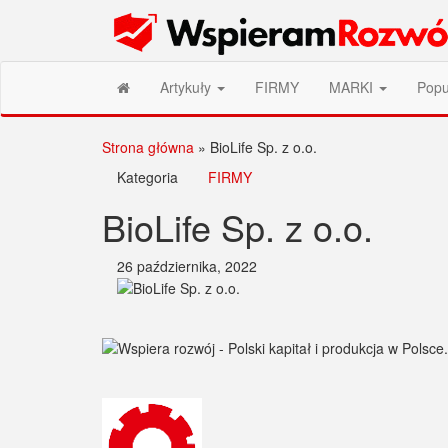
Przejdź
Wspieram Rozwój PL
do
treści
Artykuły
FIRMY
MARKI
Popu
Strona główna
»
BioLife Sp. z o.o.
Kategoria
FIRMY
BioLife Sp. z o.o.
26 października, 2022