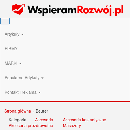
Przejdź
Wspieram Rozwój PL
do
treści
Artykuły
FIRMY
MARKI
Popularne Artykuły
Kontakt i reklama
Strona główna
»
Beurer
Kategoria
Akcesoria
Akcesoria kosmetyczne
Akcesoria prozdrowotne
Masażery