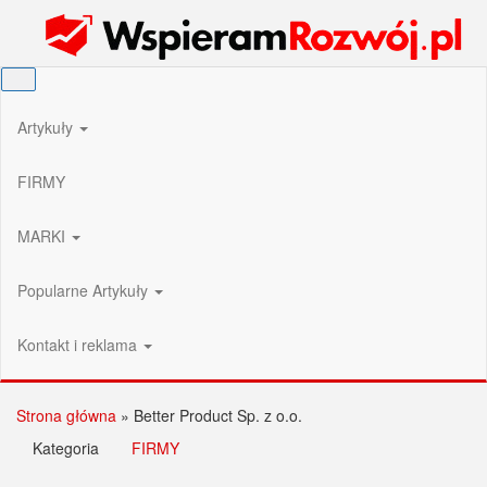
Przejdź
Wspieram Rozwój PL
do
treści
Artykuły
FIRMY
MARKI
Popularne Artykuły
Kontakt i reklama
Strona główna
»
Better Product Sp. z o.o.
Kategoria
FIRMY