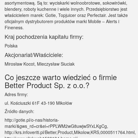
asortymentową. Są to: wyciskarki wolnoobrotowe, sokowirówki,
blendery, roboty kuchenne i wiele innych. Przedsiębiorstwo jest
właścicielem marek: Gotie, Topjuicer oraz Perfectair. Jest także
oficjalnym dystrybutorem produktów marki Mobile – Alerts i
Fineness.
Kraj pochodzenia kapitału firmy:
Polska
Akcjonariat/Właściciele:
Mirosław Kocot, Mieczysław Siuciak
Co jeszcze warto wiedzieć o firmie
Better Product Sp. z o.o.?
Adres firmy:
ul. Kościuszki 61F 43-190 Mikołów
Źródło danych:
http://gotie.pl/o-nas/historia-
marki/&gws_rd=cr&ei=rPPLWM2wG8uwjwSYxLKgCg,
http://krs.infoveriti.pl/Better,Product,Mikolow,KRS,0000511764.html,