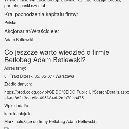
portfele, paski czy etui.
Kraj pochodzenia kapitału firmy:
Polska
Akcjonariat/Właściciele:
Adam Betlewski
Co jeszcze warto wiedzieć o firmie
Betlobag Adam Betlewski?
Adres firmy:
ul. Trakt Brzeski 35, 05-077 Warszawa
Źródło danych:
https://prod.ceidg.gov.pl/CEIDG/CEIDG.Public.UI/SearchDetails.asp
Id=aa8d213c-1c9c-495f-84af-2afb72fcb475
Wpis dodał/a:
karolinaolejnik
Marki należące do firmy Betlobag Adam Betlewski :