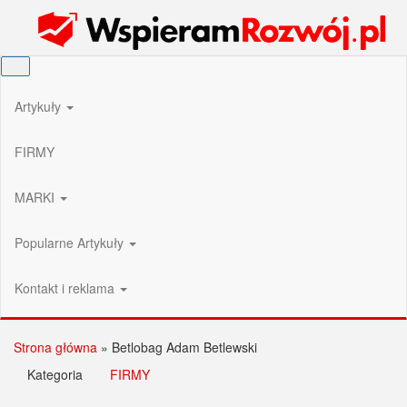
Przejdź
Wspieram Rozwój PL
do
treści
Artykuły
FIRMY
MARKI
Popularne Artykuły
Kontakt i reklama
Strona główna
»
Betlobag Adam Betlewski
Kategoria
FIRMY