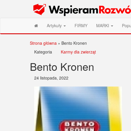
Przejdź
Wspieram Rozwój PL
do
treści
Artykuły
FIRMY
MARKI
Popu
Strona główna
»
Bento Kronen
Kategoria
Karmy dla zwierząt
Bento Kronen
24 listopada, 2022