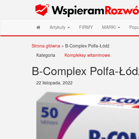
Przejdź
Wspieram Rozwój PL
do
treści
Artykuły
FIRMY
MARKI
Popu
Strona główna
»
B-Complex Polfa-Łódź
Kategoria
Kompleksy witaminowe
B-Complex Polfa-Łód
22 listopada, 2022