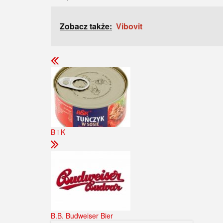
Zobacz także:
Vibovit
B i K
B.B. Budweiser Bier