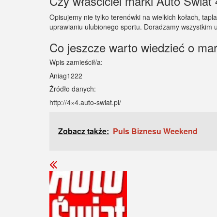
Czy właściciel marki Auto Świat 
Opisujemy nie tylko terenówki na wielkich kołach, tap
uprawianiu ulubionego sportu. Doradzamy wszystkim 
Co jeszcze warto wiedzieć o ma
Wpis zamieścił/a:
Aniag1222
Źródło danych:
http://4×4.auto-swiat.pl/
Zobacz także:
Puls Biznesu Weekend