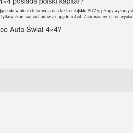
4×4 posiada polski kapitał?
lające się w błocie.Interesują nas także miejskie SUV-y, pikapy wykorz
użytkownikom samochodów z napędem 4×4. Zapraszamy ich na wycieczk
rce Auto Świat 4×4?