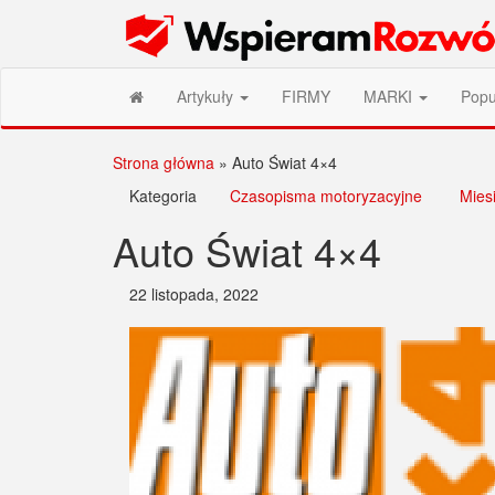
Przejdź
Wspieram Rozwój PL
do
treści
Artykuły
FIRMY
MARKI
Popu
Strona główna
»
Auto Świat 4×4
Kategoria
Czasopisma motoryzacyjne
Miesi
Auto Świat 4×4
22 listopada, 2022