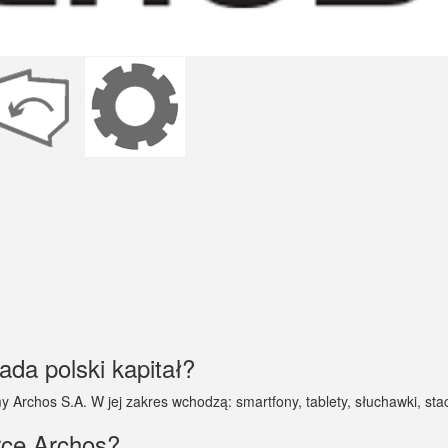
ada polski kapitał?
rmy Archos S.A. W jej zakres wchodzą: smartfony, tablety, słuchawki, sta
rce Archos?