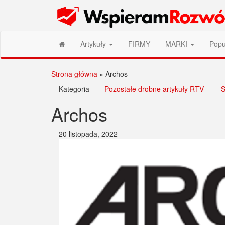
Przejdź
Wspieram Rozwój PL
do
treści
Artykuły
FIRMY
MARKI
Popu
Strona główna
»
Archos
Kategoria
Pozostałe drobne artykuły RTV
S
Archos
20 listopada, 2022