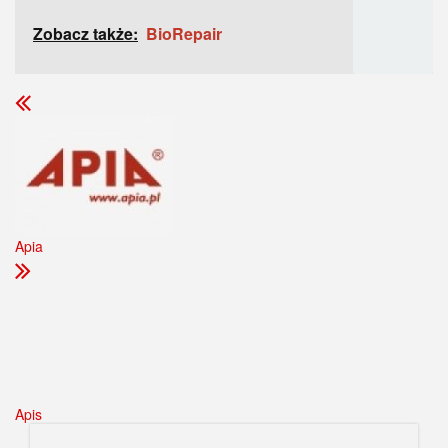
Zobacz także:
BioRepair
Apia
Apis
Szukaj marki, kategorii lub artykułu
Szukaj: