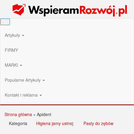
Przejdź
Wspieram Rozwój PL
do
treści
Artykuły
FIRMY
MARKI
Popularne Artykuły
Kontakt i reklama
Strona główna
»
Apident
Kategoria
Higiena jamy ustnej
Pasty do zębów