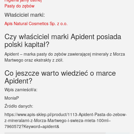
Pasty do zębów
Właściciel marki:
Apis Natural Cosmetics Sp. z o.o.
Czy właściciel marki Apident posiada
polski kapitał?
Apident – marka pasty do zębów zawierającej minerały z Morza
Martwego oraz ekstrakty z ziół.
Co jeszcze warto wiedzieć o marce
Apident?
Wpis zamieścił/a:
MoniaP
Źródło danych:
https://www.apis-sklep.pl/product/1113-Apident-Pasta-do-zebow-
z-mineralami-z-Morza-Martwego-i-swieza-mieta-100ml–
7960572?Keyword=apident&