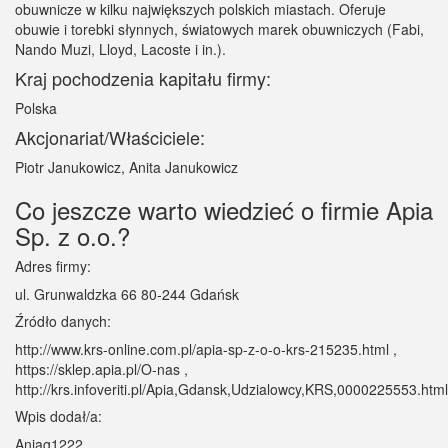
obuwnicze w kilku największych polskich miastach. Oferuje
obuwie i torebki słynnych, światowych marek obuwniczych (Fabi,
Nando Muzi, Lloyd, Lacoste i in.).
Kraj pochodzenia kapitału firmy:
Polska
Akcjonariat/Właściciele:
Piotr Janukowicz, Anita Janukowicz
Co jeszcze warto wiedzieć o firmie Apia
Sp. z o.o.?
Adres firmy:
ul. Grunwaldzka 66 80-244 Gdańsk
Źródło danych:
http://www.krs-online.com.pl/apia-sp-z-o-o-krs-215235.html ,
https://sklep.apia.pl/O-nas ,
http://krs.infoveriti.pl/Apia,Gdansk,Udzialowcy,KRS,0000225553.html
Wpis dodał/a:
Aniag1222