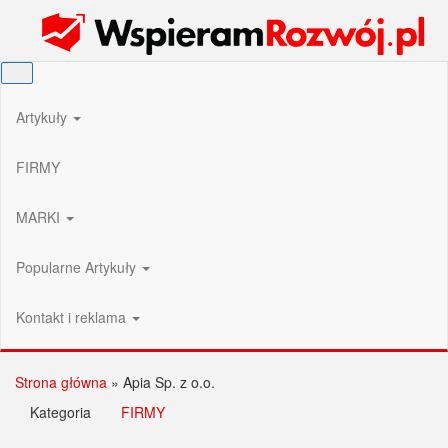
Przejdź
Wspieram Rozwój PL
do
treści
Artykuły
FIRMY
MARKI
Popularne Artykuły
Kontakt i reklama
Strona główna
»
Apia Sp. z o.o.
Kategoria
FIRMY