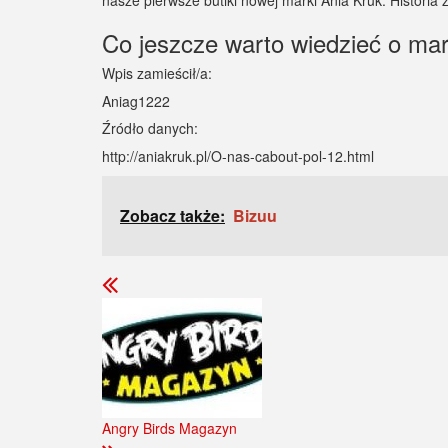
nasze pierwsze butiki nowej marki Ania Kruk. Historia 
Co jeszcze warto wiedzieć o m
Wpis zamieścił/a:
Aniag1222
Źródło danych:
http://aniakruk.pl/O-nas-cabout-pol-12.html
Zobacz także:
Bizuu
Angry Birds Magazyn