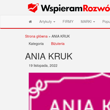
Przejdź
Wspieram Rozwój PL
do
treści
Artykuły
FIRMY
MARKI
Popu
Strona główna
»
ANIA KRUK
Kategoria
Biżuteria
ANIA KRUK
19 listopada, 2022