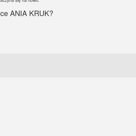
zaczyna się na nowo.”
arce ANIA KRUK?